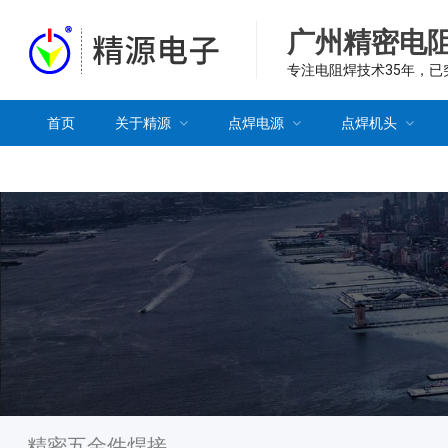
广州精密电
专注电阻焊技术35年，
首页
关于精源
点焊电源
点焊机头
精密五金件焊接