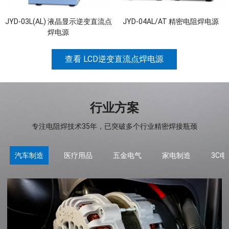
JYD-03L(AL) 液晶显示逆变直流点
JYD-04AL/AT 精密电阻焊电源
焊电源
查看 LCD逆变直流点焊电源
行业方案
专注电阻焊技术35年，已突破多个行业精密焊接瓶颈
汽车制造
医疗用品
五金电气
家电制造
3C电