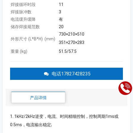
焊接循环时段
11
焊接脉冲数
3
电流缓升缓降
有
储存焊接规范数
20
730×210×510
外形尺寸 (L*B*H) (mm)
351×270×283
重量 (kg)
51.5/57.5
电话17827428235
产品详情
1. 1kHz/2kHz逆变，电流、时间精细控制，控制周期1ms或
0.5ms，电流输出稳定;