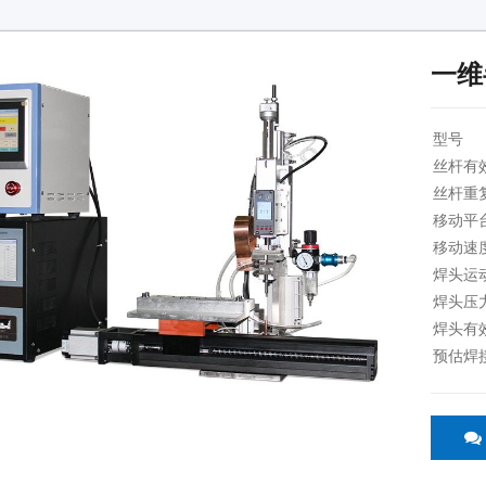
一维
型号
丝杆有
丝杆重
移动平
移动速
焊头运
焊头压
焊头有
预估焊