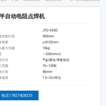
半自动电阻点焊机
JYD-03SD
效控制行程
300mm
复精度
≤±0.02mm
台最大负载
10kg
度
＜200mm/s
动方式
气缸驱动 弹簧加压
力范围
10~100N
效行程
40mm
接速度
1.5~2s/焊点
电话17827428235