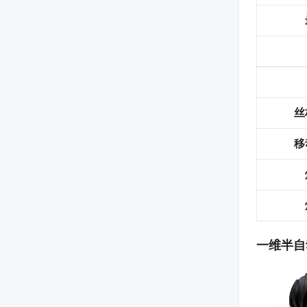
丝
移
一维半自