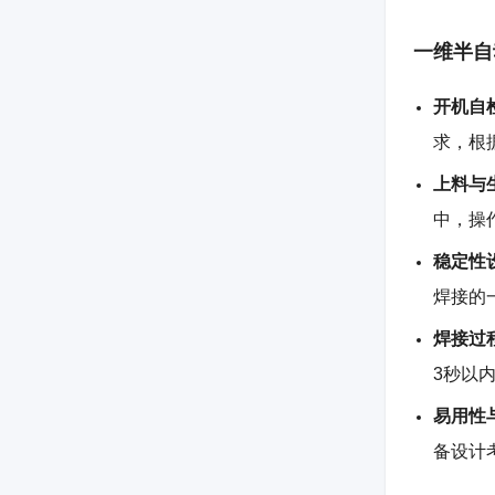
一维半自
开机自
求，根
上料与
中，操
稳定性
焊接的
焊接过
3秒以
易用性
备设计