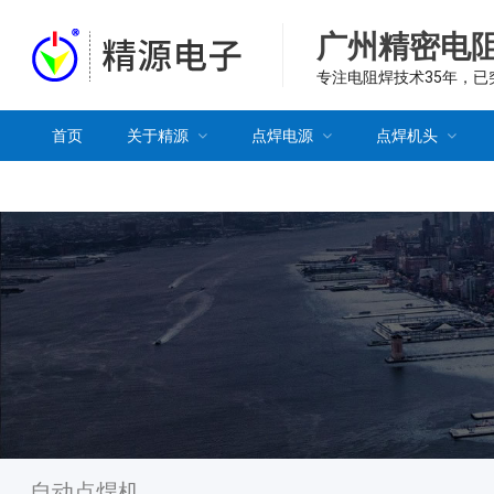
广州精密电
专注电阻焊技术35年，
首页
关于精源
点焊电源
点焊机头
自动点焊机