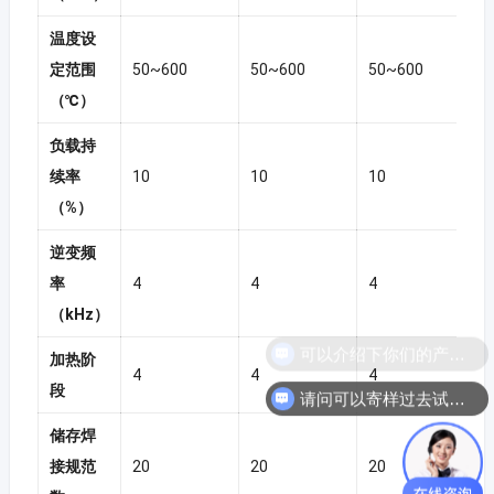
温度设
定范围
50~600
50~600
50~600
（℃）
负载持
续率
10
10
10
（%）
逆变频
率
4
4
4
（kHz）
加热阶
4
4
4
段
请问可以寄样过去试焊吗？
储存焊
接规范
20
20
20