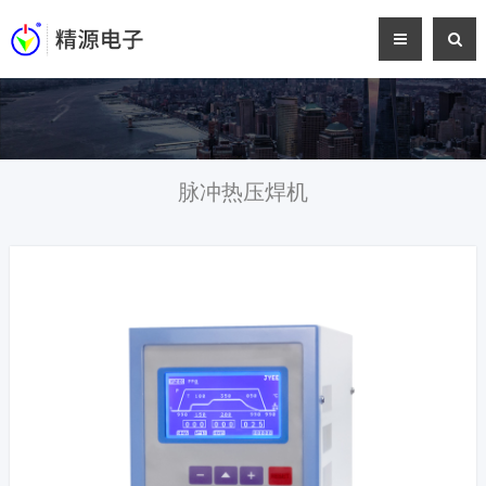
脉冲热压焊机