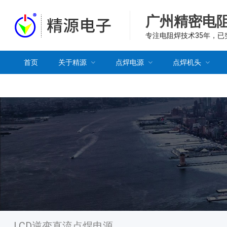
广州精密电
专注电阻焊技术35年，
首页
关于精源
点焊电源
点焊机头
LCD逆变直流点焊电源