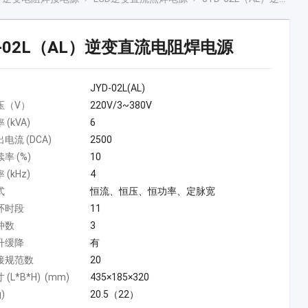
D-02L（AL）逆变直流电阻焊电源
JYD-02L(AL)
压（V）
220V/3~380V
(kVA)
6
电流 (DCA)
2500
率 (%)
10
(kHz)
4
式
恒流、恒压、恒功率、定脉宽
环时段
11
冲数
3
升缓降
有
接规范数
20
(L*B*H) (mm)
435×185×320
)
20.5（22）