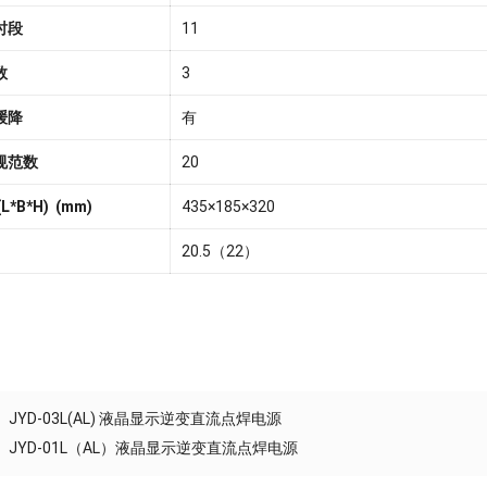
时段
11
数
3
缓降
有
规范数
20
*B*H) (mm)
435×185×320
20.5（22）
JYD-03L(AL) 液晶显示逆变直流点焊电源
JYD-01L（AL）液晶显示逆变直流点焊电源