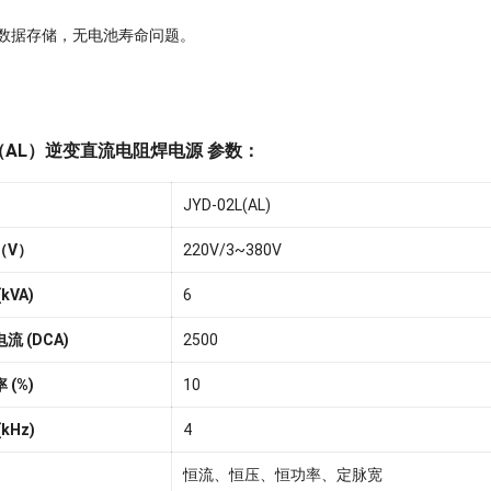
ROM数据存储，无电池寿命问题。
2L（AL）逆变直流电阻焊电源 参数：
JYD-02L(AL)
（V）
220V/3~380V
kVA)
6
辅助设备及漆包线
流 (DCA)
2500
证书
 (%)
10
kHz)
4
恒流、恒压、恒功率、定脉宽