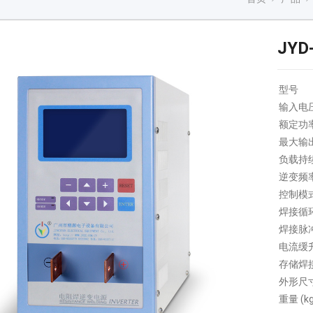
JY
型号
输入电
额定功率 
最大输出
负载持续
逆变频率 
控制模
焊接循
焊接脉
电流缓
存储焊
外形尺寸 
重量 (kg