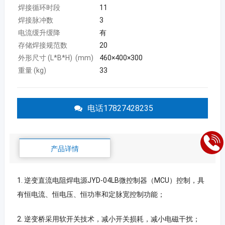
焊接循环时段
11
焊接脉冲数
3
电流缓升缓降
有
存储焊接规范数
20
外形尺寸 (L*B*H) (mm)
460×400×300
重量 (kg)
33
电话17827428235
产品详情
1. 逆变直流电阻焊电源JYD-04LB微控制器（MCU）控制，具
有恒电流、恒电压、恒功率和定脉宽控制功能；
2. 逆变桥采用软开关技术，减小开关损耗，减小电磁干扰；