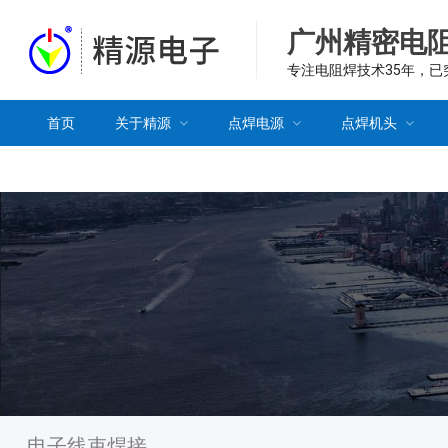
广州精密电
专注电阻焊技术35年，
首页
关于精源
点焊电源
点焊机头
电子线束焊接