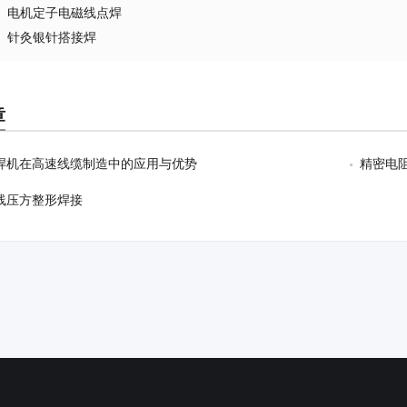
电机定子电磁线点焊
针灸银针搭接焊
章
焊机在高速线缆制造中的应用与优势
精密电
线压方整形焊接
辅助设备及漆包线
证书