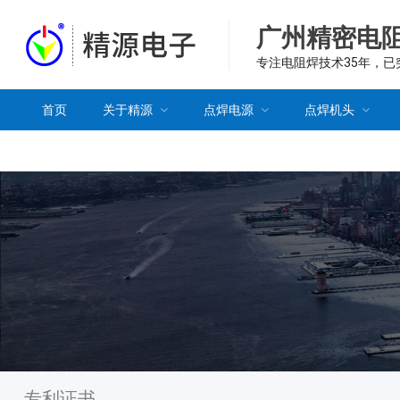
广州精密电
专注电阻焊技术35年，
首页
关于精源
点焊电源
点焊机头
专利证书