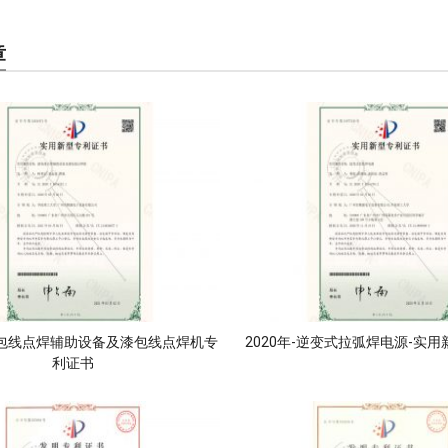
章
-漆包线点焊辅助设备及漆包线点焊机专
2020年-逆变式拉弧焊电源-实
利证书