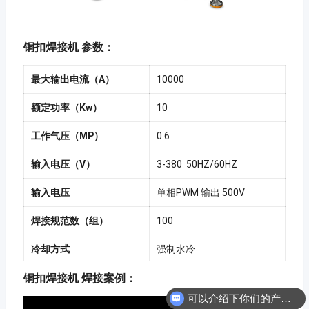
铜扣焊接机 参数：
最大输出电流（A）
10000
额定功率（Kw）
10
工作气压（MP）
0.6
输入电压（V）
3-380 50HZ/60HZ
输入电压
单相PWM 输出 500V
焊接规范数（组）
100
冷却方式
强制水冷
铜扣焊接机 焊接案例：
尺寸（L*W*H）（mm）
850×600×1400
可以介绍下你们的产品么？
重量（KG）
≈180