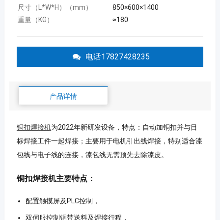
尺寸（L*W*H）（mm）
850×600×1400
重量（KG）
≈180
电话17827428235
产品详情
铜扣焊接机
为2022年新研发设备，特点：自动加铜扣并与目
标焊接工件一起焊接；主要用于电机引出线焊接，特别适合漆
包线与电子线的连接，漆包线无需预先去除漆皮。
铜扣焊接机主要特点：
配置触摸屏及PLC控制，
双伺服控制铜带送料及焊接行程，