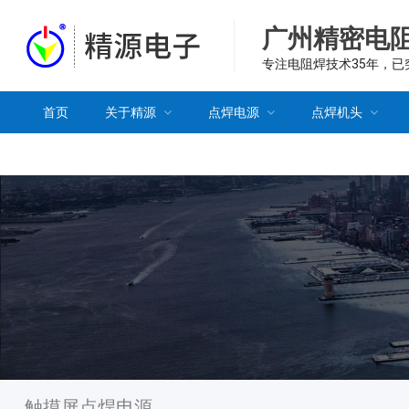
广州精密电
专注电阻焊技术35年，
首页
关于精源
点焊电源
点焊机头
触摸屏点焊电源