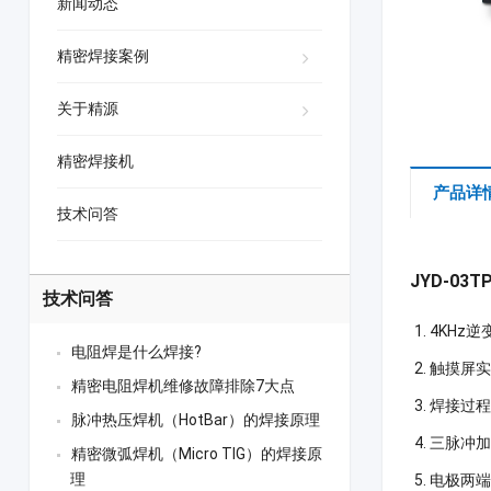
新闻动态
精密焊接案例
关于精源
精密焊接机
产品详
技术问答
JYD-0
技术问答
4KHz
电阻焊是什么焊接?
触摸屏
精密电阻焊机维修故障排除7大点
焊接过
脉冲热压焊机（HotBar）的焊接原理
三脉冲
精密微弧焊机（Micro TIG）的焊接原
理
电极两