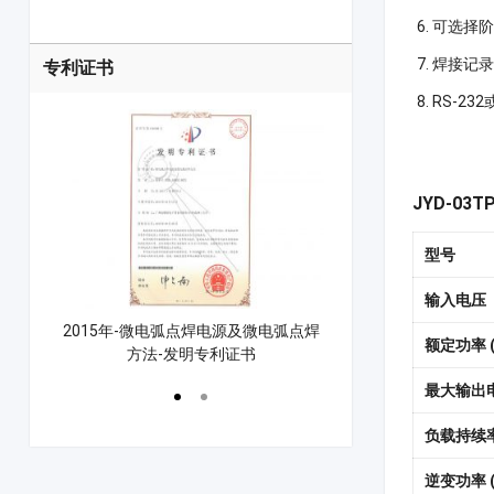
可选择
焊接记录
专利证书
RS-23
JYD-03
型号
输入电压
微电弧点焊电源及微电弧点焊
2021年-漆包线点焊辅助设备及漆包线
额定功率 (
法-发明专利证书
点焊机专利证书
最大输出电
负载持续率
逆变功率 (