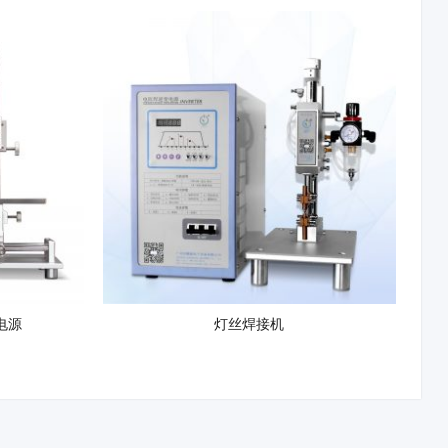
焊电源
灯丝焊接机