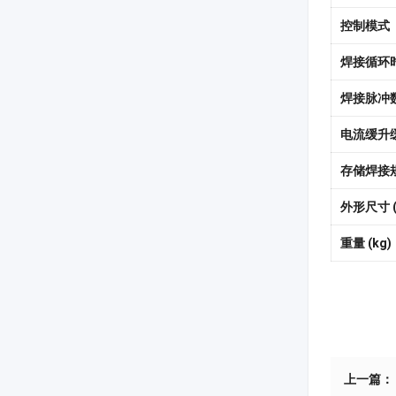
控制模式
焊接循环
焊接脉冲
电流缓升
存储焊接
外形尺寸 (L
重量 (kg)
上一篇：