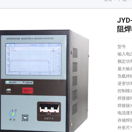
JY
阻焊
型号
输入电
额定功率 
最大输出
负载持续
逆变功率 
控制模
焊接循
焊接脉
电流缓
存储焊
外形尺寸 