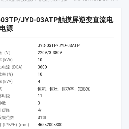
D-03TP/JYD-03ATP触摸屏逆变直流电
电源
JYD-03TP/JYD-03ATP
压（V）
220V/3-380V
(kVA)
10
电流 (DCA)
3600
率 (%)
10
(kVA)
4
式
恒流、恒压、恒功率、定脉宽
环时段
11
冲数
3
升缓降
有
接规范数
31组
(L*B*H) (mm)
465×200×300