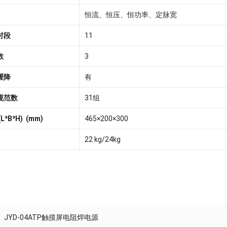
恒流、恒压、恒功率、定脉宽
时段
11
数
3
缓降
有
规范数
31组
*B*H) (mm)
465×200×300
22 kg/24kg
JYD-04ATP触摸屏电阻焊电源