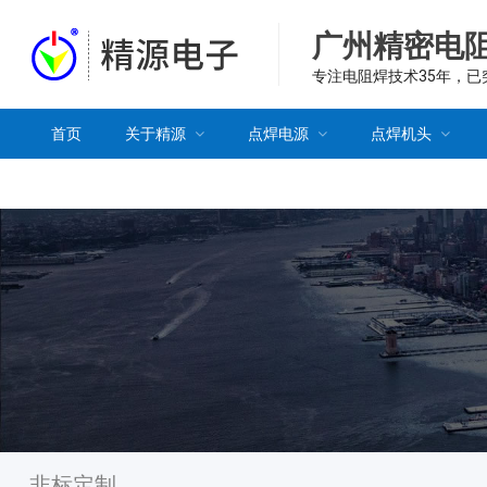
广州精密电
专注电阻焊技术35年，
首页
关于精源
点焊电源
点焊机头
非标定制