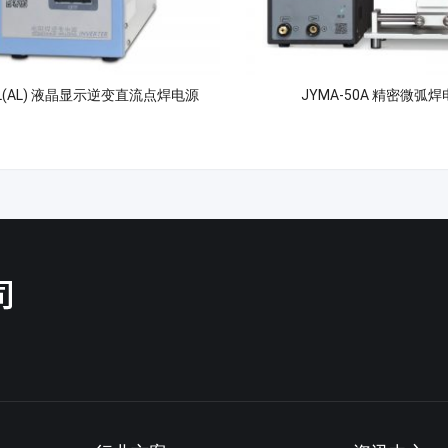
03L(AL) 液晶显示逆变直流点焊电源
JYMA-50A 精密微弧