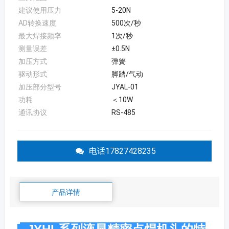
建议使用压力
5-20N
AD转换速度
500次/秒
最大焊接频率
1次/秒
测量误差
±0.5N
加压方式
弹簧
驱动形式
脚踏/气动
加压部分型号
JYAL-01
功耗
＜10W
通讯协议
RS-485
电话17827428235
产品详情