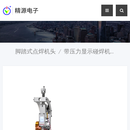
脚踏式点焊机头
/
带压力显示碰焊机头