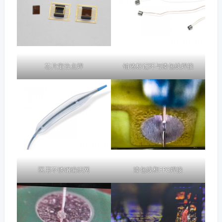
芯片定位点焊
铂铱标记环与漆包线焊接
医用不锈钢编织网
漆包线和FPC焊接