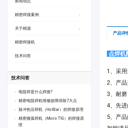
新闻动态
精密焊接案例
关于精源
产品详
精密焊接机
点焊机
技术问答
1、采
技术问答
2、产
电阻焊是什么焊接?
3、耐
精密电阻焊机维修故障排除7大点
4、先
脉冲热压焊机（HotBar）的焊接原理
5、产
精密微弧焊机（Micro TIG）的焊接原
理