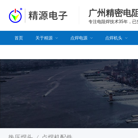
广州精密电
专注电阻焊技术35年，
首页
关于精源
点焊电源
点焊机头
热压焊头
/
点焊机配件